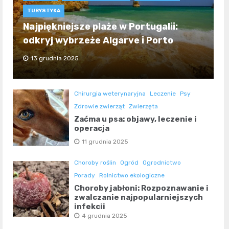
TURYSTYKA
Najpiękniejsze plaże w Portugalii:
odkryj wybrzeże Algarve i Porto
13 grudnia 2025
Chirurgia weterynaryjna
Leczenie
Psy
Zdrowie zwierząt
Zwierzęta
Zaćma u psa: objawy, leczenie i
operacja
11 grudnia 2025
Choroby roślin
Ogród
Ogrodnictwo
Porady
Rolnictwo ekologiczne
Choroby jabłoni: Rozpoznawanie i
zwalczanie najpopularniejszych
infekcji
4 grudnia 2025