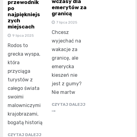
wczasy dla
przewodnik
emerytów za
po
granicą
najpiękniejs
zych
7 lipca 2025
miejscach
Chcesz
9 lipca 2025
wyjechać na
Rodos to
wakacje za
grecka wyspa,
granicę, ale
która
emerycka
przyciąga
kieszeń nie
turystów z
jest z gumy?
całego świata
Nie martw
swoimi
CZYTAJ DALEJJ
malowniczymi
krajobrazami,
bogatą historią
CZYTAJ DALEJJ