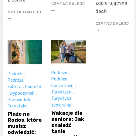
zapierającymi
CZYTAJ DALEJJ
dech
CZYTAJ DALEJJ
CZYTAJ DALEJJ
Podróże
,
Podróże
,
Podróże
Podróże i
budżetowe
,
kultura
,
Podróże
Turystyka
,
i wypoczynek
,
Turystyka
Przewodniki
,
senioralna
Turystyka
Wakacje dla
Plaże na
seniora: Jak
Rodos, które
znaleźć
musisz
tanie
odwiedzić: