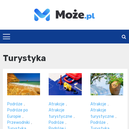
Skip
to
content
Może.pl
Turystyka
Podróże
,
Atrakcje
,
Atrakcje
,
Podróże po
Atrakcje
Atrakcje
Europie
,
turystyczne
,
turystyczne
,
Przewodniki
,
Podróże
,
Podróże
,
Turystyka
Podróże i
Turystyka