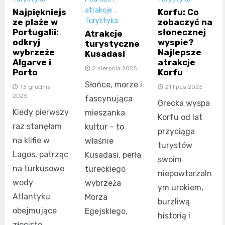
atrakcje
,
Najpiękniejs
Korfu: Co
Turystyka
ze plaże w
zobaczyć na
Portugalii:
słonecznej
Atrakcje
odkryj
wyspie?
turystyczne
wybrzeże
Najlepsze
Kusadasi
Algarve i
atrakcje
2 sierpnia 2025
Porto
Korfu
Słońce, morze i
13 grudnia
21 lipca 2025
2025
fascynująca
Grecka wyspa
Kiedy pierwszy
mieszanka
Korfu od lat
raz stanęłam
kultur – to
przyciąga
na klifie w
właśnie
turystów
Lagos, patrząc
Kusadasi, perła
swoim
na turkusowe
tureckiego
niepowtarzaln
wody
wybrzeża
ym urokiem,
Atlantyku
Morza
burzliwą
obejmujące
Egejskiego,
historią i
złociste