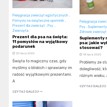
Pielęgnacja zwierząt egzotycznych
,
Pomysły na świąteczne upominki
,
Pielęgnacja zwie
Prezent dla zwierząt
,
Psy
,
Psy
,
Suplementy 
Zwierzęta
Zdrowie zwierząt
Prezent dla psa na święta:
Suplementy n
11 pomysłów na wyjątkowy
psa: jakie wy
podarunek
stosować?
20 lipca 2025
18 lipca 2025
Święta to magiczny czas, gdy
Problemy ze st
myślimy o bliskich i sprawiamy im
dolegliwość, k
radość wyjątkowymi prezentami.
różnym wieku, 
A
CZYTAJ DALEJJ
CZYTAJ DALEJJ