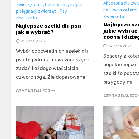
Akcesoria dla zwi
zwierzętami
,
Porady dotyczące
nad zwierzętami
pielęgnacji zwierząt
,
Psy
,
Zwierzęta
Zwierzęta
Najlepsze sze
Najlepsze szelki dla psa –
jakie wybrać
jakie wybrać?
coona i duże
25 lipca 2025
24 lipca 2025
Wybór odpowiednich szelek dla
Spacery z kotem
psa to jedno z najważniejszych
popularniejsze
zadań każdego właściciela
szelki to pods
czworonoga. Źle dopasowane
przygody na
CZYTAJ DALEJJ
CZYTAJ DALEJJ