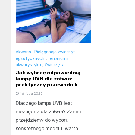
Akwaria
,
Pielęgnacja zwierząt
egzotycznych
,
Terrarium i
akwarystyka
,
Zwierzęta
Jak wybrać odpowiednią
lampę UVB dla żółwia:
praktyczny przewodnik
16 lipca 2025
Dlaczego lampa UVB jest
niezbędna dla żółwia? Zanim
przejdziemy do wyboru
konkretnego modelu, warto