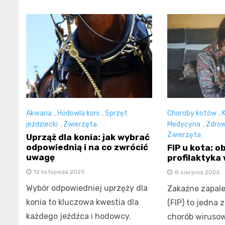
Akwaria
,
Hodowla koni
,
Sprzęt
Choroby kotów
,
jeździecki
,
Zwierzęta
Medycyna
,
Zdrow
Zwierzęta
Uprząż dla konia: jak wybrać
odpowiednią i na co zwrócić
FIP u kota: o
uwagę
profilaktyka
12 listopada 2025
8 sierpnia 2025
Wybór odpowiedniej uprzęży dla
Zakaźne zapale
konia to kluczowa kwestia dla
(FIP) to jedna 
każdego jeźdźca i hodowcy.
chorób wirusow