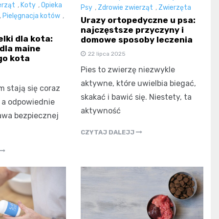
erząt
,
Koty
,
Opieka
Psy
,
Zdrowie zwierząt
,
Zwierzęta
,
Pielęgnacja kotów
,
Urazy ortopedyczne u psa:
najczęstsze przyczyny i
lki dla kota:
domowe sposoby leczenia
 dla maine
22 lipca 2025
go kota
Pies to zwierzę niezwykle
aktywne, które uwielbia biegać,
 stają się coraz
skakać i bawić się. Niestety, ta
, a odpowiednie
aktywność
tawa bezpiecznej
CZYTAJ DALEJJ