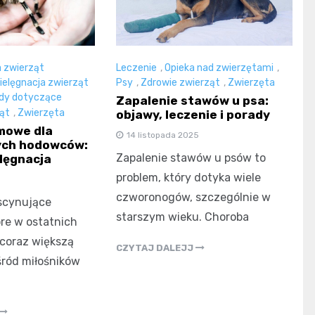
 zwierząt
Leczenie
,
Opieka nad zwierzętami
,
ielęgnacja zwierząt
Psy
,
Zdrowie zwierząt
,
Zwierzęta
dy dotyczące
Zapalenie stawów u psa:
ząt
,
Zwierzęta
objawy, leczenie i porady
mowe dla
14 listopada 2025
ych hodowców:
Zapalenie stawów u psów to
elęgnacja
problem, który dotyka wiele
czworonogów, szczególnie w
ascynujące
starszym wieku. Choroba
óre w ostatnich
 coraz większą
CZYTAJ DALEJJ
ród miłośników