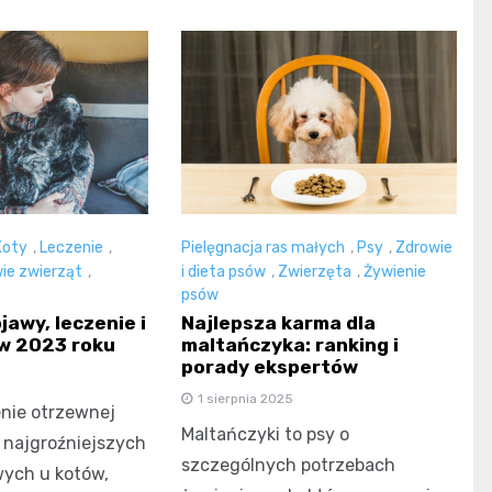
Koty
,
Leczenie
,
Pielęgnacja ras małych
,
Psy
,
Zdrowie
ie zwierząt
,
i dieta psów
,
Zwierzęta
,
Żywienie
psów
bjawy, leczenie i
Najlepsza karma dla
 w 2023 roku
maltańczyka: ranking i
porady ekspertów
1 sierpnia 2025
nie otrzewnej
Maltańczyki to psy o
z najgroźniejszych
szczególnych potrzebach
ych u kotów,