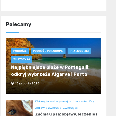
Polecamy
PODRÓŻE
PODRÓŻE PO EUROPIE
PRZEWODNIKI
TURYSTYKA
Najpiękniejsze plaże w Portugalii:
odkryj wybrzeże Algarve i Porto
13 grudnia 2025
Chirurgia weterynaryjna
Leczenie
Psy
Zdrowie zwierząt
Zwierzęta
Zaćma u psa: objawy, leczenie i