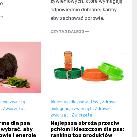
żywieniowych, które wymagają
do
odpowiednio dobranej karmy,
aby zachować zdrowie,
CZYTAJ DALEJJ
enie zwierząt
,
Akcesoria dla psów
,
Psy
,
Zdrowie i
,
Zwierzęta
,
pielęgnacja zwierząt
,
Zdrowie
zwierząt
,
Zwierzęta
rma dla psa
Najlepsza obroża przeciw
 wybrać, aby
pchłom i kleszczom dla psa:
owie i energię
ranking top produktów