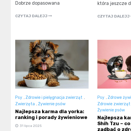
Dobrze dopasowana
która jeszcze 
CZYTAJ DALEJJ
CZYTAJ DALEJJ
Psy
,
Zdrowie i pielęgnacja zwierząt
,
Psy
,
Zdrowe żywi
Zwierzęta
,
Żywienie psów
Zdrowie zwierząt
Żywienie psów
Najlepsza karma dla yorka:
ranking i porady żywieniowe
Najlepsza ka
Shih Tzu – co
31 lipca 2025
zadbać o zdr