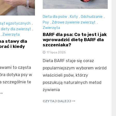
Dieta dla psów
,
Koty
,
Odchudzanie
,
Psy
,
Zdrowe żywienie zwierząt
,
rząt egzotycznych
,
Zwierzęta
diety dla zwierząt
,
BARF dla psa: Co to jest i jak
,
Zwierzęta
wprowadzić dietę BARF dla
a stawy dla
szczeniaka?
brać i kiedy
17 lipca 2025
Dieta BARF staje się coraz
awami to częsta
popularniejszym wyborem wśród
tóra dotyka psy w
właścicieli psów, którzy
a szczególnie te
poszukują naturalnych metod
żywienia
CZYTAJ DALEJJ