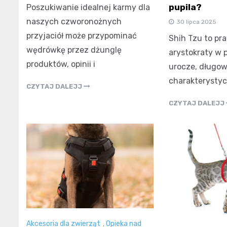
pupila?
Poszukiwanie idealnej karmy dla
naszych czworonożnych
30 lipca 2025
przyjaciół może przypominać
Shih Tzu to pr
wędrówkę przez dżunglę
arystokraty w p
produktów, opinii i
urocze, długowł
charakterysty
CZYTAJ DALEJJ
CZYTAJ DALEJJ
Akcesoria dla zwierząt
,
Opieka nad