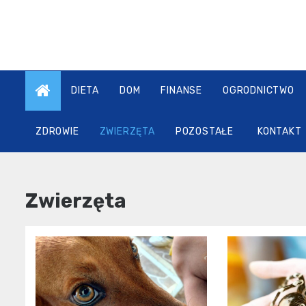
Skip
to
content
DIETA
DOM
FINANSE
OGRODNICTWO
ZDROWIE
ZWIERZĘTA
POZOSTAŁE
KONTAKT
Zwierzęta