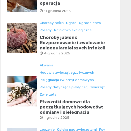
operacja
11 grudnia 2025
Choroby roślin
Ogród
Ogrodnictwo
Porady
Rolnictwo ekologiczne
Choroby jabłoni:
Rozpoznawanie i zwalczanie
najpopularniejszych infekcji
4 grudnia 2025
Akwaria
Hodowla zwierząt egzotycznych
Pielęgnacja zwierząt domowych
Porady dotyczące pielęgnacji zwierząt
Zwierzęta
Ptaszniki domowe dla
początkujących hodowców:
odmiany i pielęgnacja
1 grudnia 2025
Leczenie
Opieka nad zwierzętami
Psy