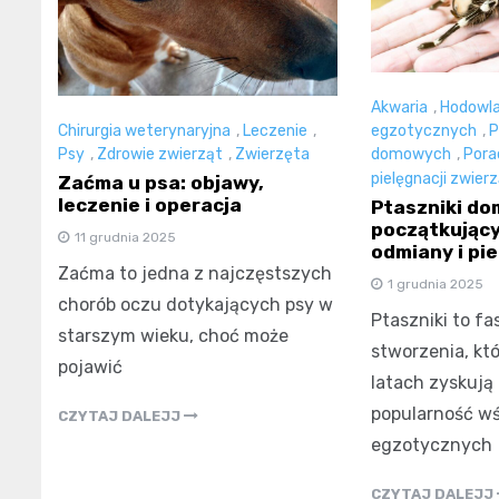
Akwaria
,
Hodowla
Chirurgia weterynaryjna
,
Leczenie
,
egzotycznych
,
P
Psy
,
Zdrowie zwierząt
,
Zwierzęta
domowych
,
Pora
pielęgnacji zwier
Zaćma u psa: objawy,
leczenie i operacja
Ptaszniki do
początkując
11 grudnia 2025
odmiany i pi
Zaćma to jedna z najczęstszych
1 grudnia 2025
chorób oczu dotykających psy w
Ptaszniki to f
starszym wieku, choć może
stworzenia, kt
pojawić
latach zyskują
popularność wś
CZYTAJ DALEJJ
egzotycznych
CZYTAJ DALEJJ