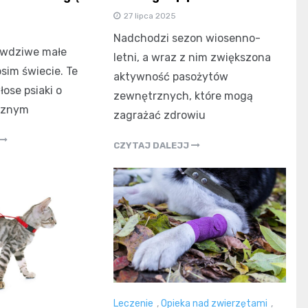
27 lipca 2025
Nadchodzi sezon wiosenno-
awdziwe małe
letni, a wraz z nim zwiększona
sim świecie. Te
aktywność pasożytów
ose psiaki o
zewnętrznych, które mogą
cznym
zagrażać zdrowiu
CZYTAJ DALEJJ
Leczenie
,
Opieka nad zwierzętami
,