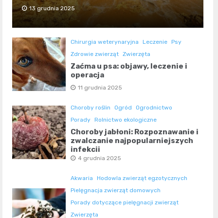
13 grudnia 2025
Chirurgia weterynaryjna
Leczenie
Psy
Zdrowie zwierząt
Zwierzęta
Zaćma u psa: objawy, leczenie i
operacja
11 grudnia 2025
Choroby roślin
Ogród
Ogrodnictwo
Porady
Rolnictwo ekologiczne
Choroby jabłoni: Rozpoznawanie i
zwalczanie najpopularniejszych
infekcji
4 grudnia 2025
Akwaria
Hodowla zwierząt egzotycznych
Pielęgnacja zwierząt domowych
Porady dotyczące pielęgnacji zwierząt
Zwierzęta