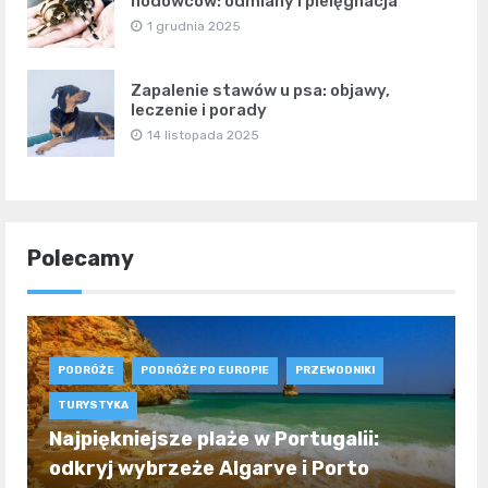
hodowców: odmiany i pielęgnacja
1 grudnia 2025
Zapalenie stawów u psa: objawy,
leczenie i porady
14 listopada 2025
Polecamy
PODRÓŻE
PODRÓŻE PO EUROPIE
PRZEWODNIKI
TURYSTYKA
Najpiękniejsze plaże w Portugalii:
odkryj wybrzeże Algarve i Porto