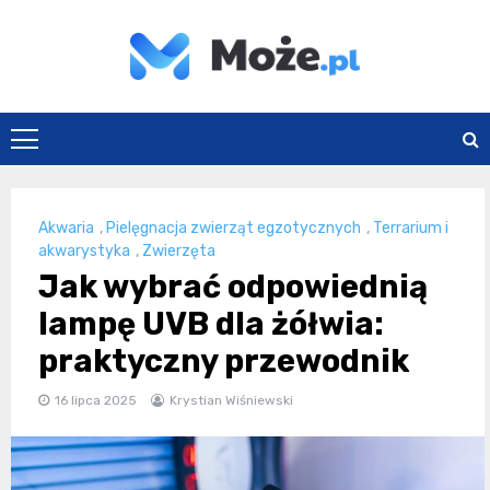
Skip
to
content
Może.pl
Akwaria
,
Pielęgnacja zwierząt egzotycznych
,
Terrarium i
akwarystyka
,
Zwierzęta
Jak wybrać odpowiednią
lampę UVB dla żółwia:
praktyczny przewodnik
16 lipca 2025
Krystian Wiśniewski