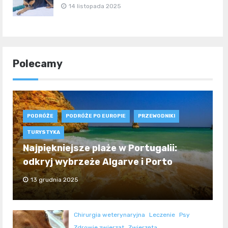
14 listopada 2025
Polecamy
PODRÓŻE
PODRÓŻE PO EUROPIE
PRZEWODNIKI
TURYSTYKA
Najpiękniejsze plaże w Portugalii:
odkryj wybrzeże Algarve i Porto
13 grudnia 2025
Chirurgia weterynaryjna
Leczenie
Psy
Zdrowie zwierząt
Zwierzęta