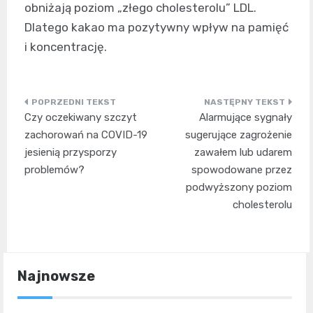
obniżają poziom „złego cholesterolu” LDL.
Dlatego kakao ma pozytywny wpływ na pamięć
i koncentrację.
Nawigacja
Czy oczekiwany szczyt
Alarmujące sygnały
wpisu
zachorowań na COVID-19
sugerujące zagrożenie
jesienią przysporzy
zawałem lub udarem
problemów?
spowodowane przez
podwyższony poziom
cholesterolu
Najnowsze