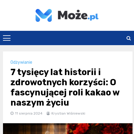
Skip
to
content
Może.pl
Odżywianie
7 tysięcy lat historii i
zdrowotnych korzyści: O
fascynującej roli kakao w
naszym życiu
11 sierpnia 2024
Krystian Wiśniewski