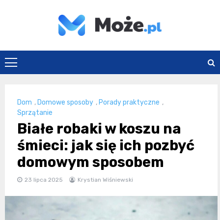
Skip
to
content
Może.pl
Dom
,
Domowe sposoby
,
Porady praktyczne
,
Sprzątanie
Białe robaki w koszu na
śmieci: jak się ich pozbyć
domowym sposobem
23 lipca 2025
Krystian Wiśniewski