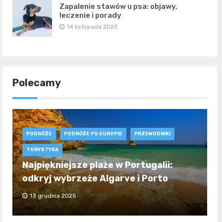
Zapalenie stawów u psa: objawy,
leczenie i porady
14 listopada 2025
Polecamy
PODRÓŻE
PODRÓŻE PO EUROPIE
PRZEWODNIKI
TURYSTYKA
Najpiękniejsze plaże w Portugalii:
odkryj wybrzeże Algarve i Porto
13 grudnia 2025