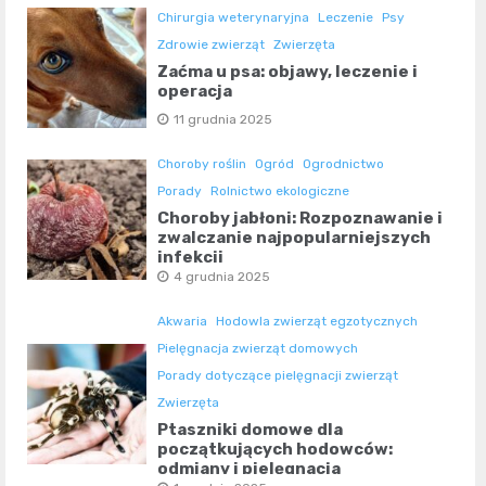
Chirurgia weterynaryjna
Leczenie
Psy
Zdrowie zwierząt
Zwierzęta
Zaćma u psa: objawy, leczenie i
operacja
11 grudnia 2025
Choroby roślin
Ogród
Ogrodnictwo
Porady
Rolnictwo ekologiczne
Choroby jabłoni: Rozpoznawanie i
zwalczanie najpopularniejszych
infekcji
4 grudnia 2025
Akwaria
Hodowla zwierząt egzotycznych
Pielęgnacja zwierząt domowych
Porady dotyczące pielęgnacji zwierząt
Zwierzęta
Ptaszniki domowe dla
początkujących hodowców:
odmiany i pielęgnacja