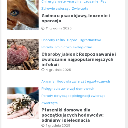
Chirurgia weterynaryjna
Leczenie
Psy
Zdrowie zwierząt
Zwierzęta
Zaćma u psa: objawy, leczenie i
operacja
11 grudnia 2025
Choroby roślin
Ogród
Ogrodnictwo
Porady
Rolnictwo ekologiczne
Choroby jabłoni: Rozpoznawanie i
zwalczanie najpopularniejszych
infekcji
4 grudnia 2025
Akwaria
Hodowla zwierząt egzotycznych
Pielęgnacja zwierząt domowych
Porady dotyczące pielęgnacji zwierząt
Zwierzęta
Ptaszniki domowe dla
początkujących hodowców:
odmiany i pielęgnacja
1 grudnia 2025