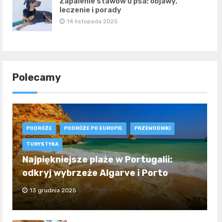
Zapalenie stawów u psa: objawy,
leczenie i porady
14 listopada 2025
Polecamy
PODRÓŻE
PODRÓŻE PO EUROPIE
PRZEWODNIKI
TURYSTYKA
Najpiękniejsze plaże w Portugalii:
odkryj wybrzeże Algarve i Porto
13 grudnia 2025