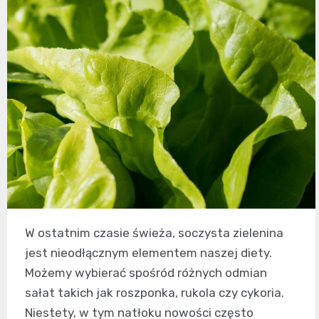
W ostatnim czasie świeża, soczysta zielenina
jest nieodłącznym elementem naszej diety.
Możemy wybierać spośród różnych odmian
sałat takich jak roszponka, rukola czy cykoria.
Niestety, w tym natłoku nowości często