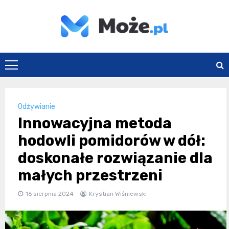
Skip
to
content
Może.pl
Odżywianie
Innowacyjna metoda
hodowli pomidorów w dół:
doskonałe rozwiązanie dla
małych przestrzeni
16 sierpnia 2024
Krystian Wiśniewski