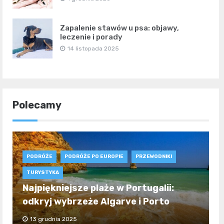
Zapalenie stawów u psa: objawy,
leczenie i porady
14 listopada 2025
Polecamy
PODRÓŻE
PODRÓŻE PO EUROPIE
PRZEWODNIKI
TURYSTYKA
Najpiękniejsze plaże w Portugalii:
odkryj wybrzeże Algarve i Porto
13 grudnia 2025