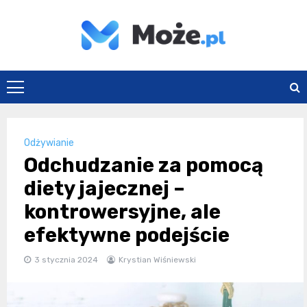
Skip
to
content
Może.pl
Odżywianie
Odchudzanie za pomocą
diety jajecznej –
kontrowersyjne, ale
efektywne podejście
3 stycznia 2024
Krystian Wiśniewski