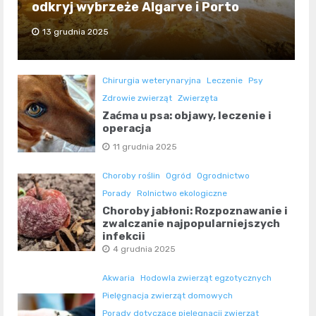
odkryj wybrzeże Algarve i Porto
13 grudnia 2025
Chirurgia weterynaryjna
Leczenie
Psy
Zdrowie zwierząt
Zwierzęta
Zaćma u psa: objawy, leczenie i
operacja
11 grudnia 2025
Choroby roślin
Ogród
Ogrodnictwo
Porady
Rolnictwo ekologiczne
Choroby jabłoni: Rozpoznawanie i
zwalczanie najpopularniejszych
infekcji
4 grudnia 2025
Akwaria
Hodowla zwierząt egzotycznych
Pielęgnacja zwierząt domowych
Porady dotyczące pielęgnacji zwierząt