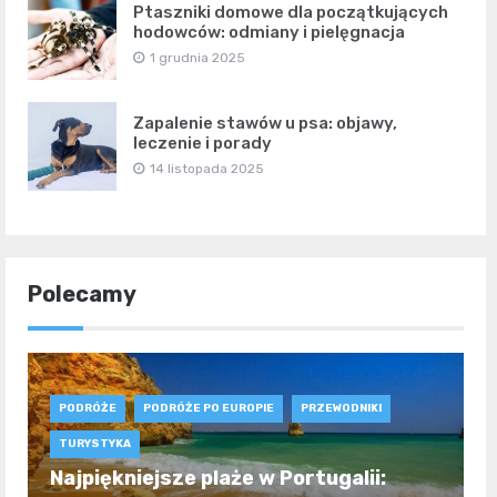
Ptaszniki domowe dla początkujących
hodowców: odmiany i pielęgnacja
1 grudnia 2025
Zapalenie stawów u psa: objawy,
leczenie i porady
14 listopada 2025
Polecamy
PODRÓŻE
PODRÓŻE PO EUROPIE
PRZEWODNIKI
TURYSTYKA
Najpiękniejsze plaże w Portugalii: