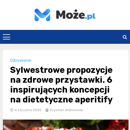
Skip
to
content
Może.pl
Odżywianie
Sylwestrowe propozycje
na zdrowe przystawki. 6
inspirujących koncepcji
na dietetyczne aperitify
4 stycznia 2025
Krystian Wiśniewski