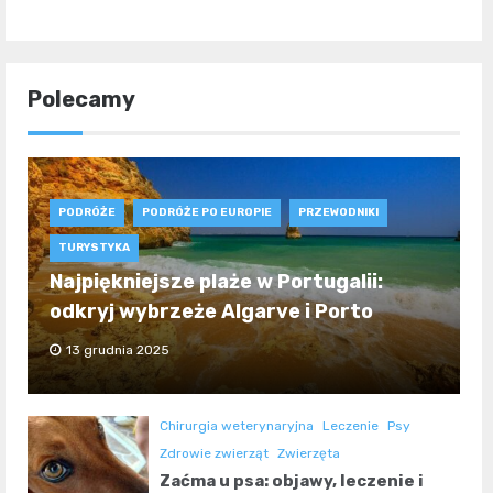
Polecamy
PODRÓŻE
PODRÓŻE PO EUROPIE
PRZEWODNIKI
TURYSTYKA
Najpiękniejsze plaże w Portugalii:
odkryj wybrzeże Algarve i Porto
13 grudnia 2025
Chirurgia weterynaryjna
Leczenie
Psy
Zdrowie zwierząt
Zwierzęta
Zaćma u psa: objawy, leczenie i