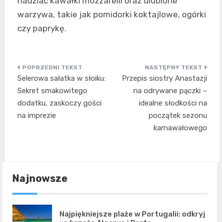
nadziać kawałki mozzarelli oraz ulubione
warzywa, takie jak pomidorki koktajlowe, ogórki
czy paprykę.
Nawigacja
Selerowa sałatka w słoiku:
Przepis siostry Anastazji
wpisu
Sekret smakowitego
na odrywane pączki –
dodatku, zaskoczy gości
idealne słodkości na
na imprezie
początek sezonu
karnawałowego
Najnowsze
Najpiękniejsze plaże w Portugalii: odkryj