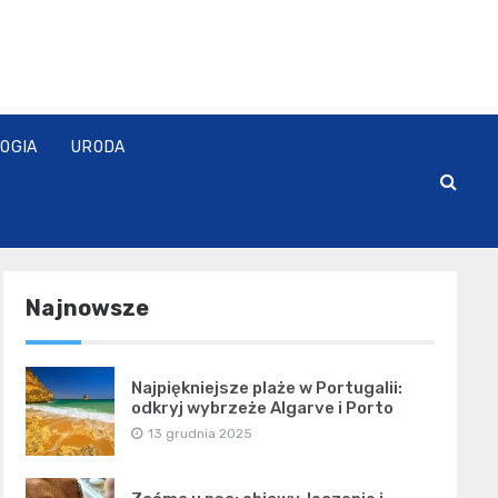
OGIA
URODA
Najnowsze
Najpiękniejsze plaże w Portugalii:
odkryj wybrzeże Algarve i Porto
13 grudnia 2025