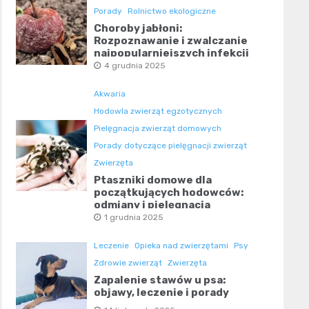
Porady
Rolnictwo ekologiczne
Choroby jabłoni:
Rozpoznawanie i zwalczanie
najpopularniejszych infekcji
4 grudnia 2025
Akwaria
Hodowla zwierząt egzotycznych
Pielęgnacja zwierząt domowych
Porady dotyczące pielęgnacji zwierząt
Zwierzęta
Ptaszniki domowe dla
początkujących hodowców:
odmiany i pielęgnacja
1 grudnia 2025
Leczenie
Opieka nad zwierzętami
Psy
Zdrowie zwierząt
Zwierzęta
Zapalenie stawów u psa:
objawy, leczenie i porady