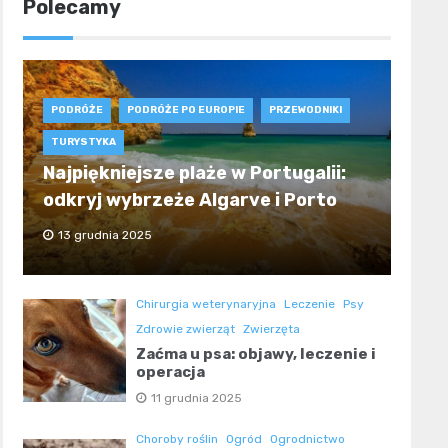
Polecamy
PODRÓŻE
PODRÓŻE PO EUROPIE
PRZEWODNIKI
TURYSTYKA
Najpiękniejsze plaże w Portugalii:
odkryj wybrzeże Algarve i Porto
13 grudnia 2025
Chirurgia weterynaryjna
Leczenie
Psy
Zdrowie zwierząt
Zwierzęta
Zaćma u psa: objawy, leczenie i
operacja
11 grudnia 2025
Choroby roślin
Ogród
Ogrodnictwo