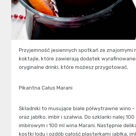
Przyjemność jesiennych spotkań ze znajomymi 
koktajle, które zawierają dodatek wyrafinowan
oryginalne drinki, które możesz przygotować.
Pikantna Całus Marani
Składniki to musujące białe półwytrawne wino – 
oraz jabłko, imbir i szałwia. Do szklanki nalej 1
imbirowym i 100 ml wina Marani. Następnie delika
kostki lodu i ozdób całość plasterkami jabłka, im