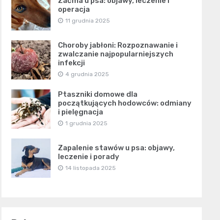
Zaćma u psa: objawy, leczenie i
operacja
11 grudnia 2025
Choroby jabłoni: Rozpoznawanie i
zwalczanie najpopularniejszych
infekcji
4 grudnia 2025
Ptaszniki domowe dla
początkujących hodowców: odmiany
i pielęgnacja
1 grudnia 2025
Zapalenie stawów u psa: objawy,
leczenie i porady
14 listopada 2025