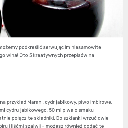
możemy podkreślić serwując im niesamowite
ego wina! Oto 5 kreatywnych przepisów na
na przykład Marani, cydr jabłkowy, piwo imbirowe,
00 ml cydru jabłkowego, 50 ml piwa o smaku
tnie połącz te składniki. Do szklanki wrzuć dwie
biru i liśćmi szałwii – możesz również dodać te