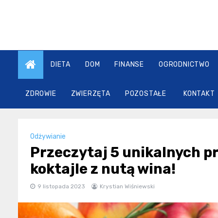
Skip
to
content
DIETA
DOM
FINANSE
OGRODNICTWO
ZDROWIE
ZWIERZĘTA
POZOSTAŁE
KONTAKT
Odżywianie
Przeczytaj 5 unikalnych p
koktajle z nutą wina!
9 listopada 2023
Krystian Wiśniewski