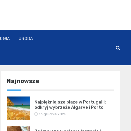
OGIA
URODA
Najnowsze
Najpiękniejsze plaże w Portugalii:
odkryj wybrzeże Algarve i Porto
13 grudnia 2025