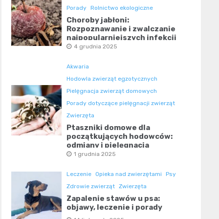
Porady
Rolnictwo ekologiczne
Choroby jabłoni:
Rozpoznawanie i zwalczanie
najpopularniejszych infekcji
4 grudnia 2025
Akwaria
Hodowla zwierząt egzotycznych
Pielęgnacja zwierząt domowych
Porady dotyczące pielęgnacji zwierząt
Zwierzęta
Ptaszniki domowe dla
początkujących hodowców:
odmiany i pielęgnacja
1 grudnia 2025
Leczenie
Opieka nad zwierzętami
Psy
Zdrowie zwierząt
Zwierzęta
Zapalenie stawów u psa:
objawy, leczenie i porady