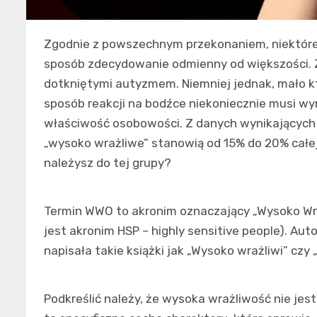
Zgodnie z powszechnym przekonaniem, niektóre
sposób zdecydowanie odmienny od większości. Z
dotkniętymi autyzmem. Niemniej jednak, mało k
sposób reakcji na bodźce niekoniecznie musi w
właściwość osobowości. Z danych wynikających 
„wysoko wrażliwe” stanowią od 15% do 20% całej 
należysz do tej grupy?
Termin WWO to akronim oznaczający „Wysoko Wra
jest akronim HSP – highly sensitive people). Auto
napisała takie książki jak „Wysoko wrażliwi” czy
Podkreślić należy, że wysoka wrażliwość nie je