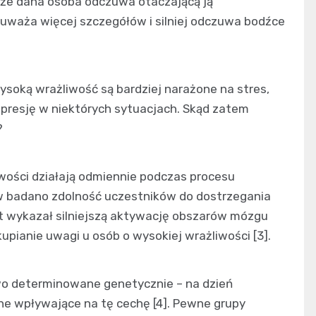
, że dana osoba odczuwa otaczającą ją
auważa więcej szczegółów i silniej odczuwa bodźce
ysoką wrażliwość są bardziej narażone na stres,
epresję w niektórych sytuacjach. Skąd zatem
?
wości działają odmiennie podczas procesu
 badano zdolność uczestników do dostrzegania
st wykazał silniejszą aktywację obszarów mózgu
pianie uwagi u osób o wysokiej wrażliwości [3].
o determinowane genetycznie – na dzień
ne wpływające na tę cechę [4]. Pewne grupy