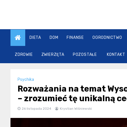
Skip
to
content
DIETA
DOM
FINANSE
OGRODNICTWO
ZDROWIE
ZWIERZĘTA
POZOSTAŁE
KONTAKT
Psychika
Rozważania na temat Wyso
– zrozumieć tę unikalną c
26 listopada 2024
Krystian Wiśniewski