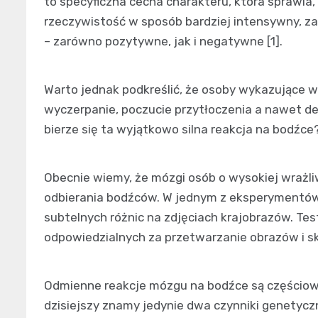
to specyficzna cecha charakteru, która sprawia
rzeczywistość w sposób bardziej intensywny, z
– zarówno pozytywne, jak i negatywne [1].
Warto jednak podkreślić, że osoby wykazujące w
wyczerpanie, poczucie przytłoczenia a nawet d
bierze się ta wyjątkowo silna reakcja na bodźce
Obecnie wiemy, że mózgi osób o wysokiej wrażli
odbierania bodźców. W jednym z eksperymentów
subtelnych różnic na zdjęciach krajobrazów. Te
odpowiedzialnych za przetwarzanie obrazów i sku
Odmienne reakcje mózgu na bodźce są częściow
dzisiejszy znamy jedynie dwa czynniki genetycz