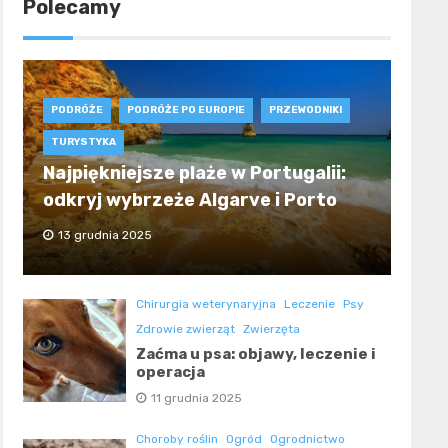
Polecamy
PODRÓŻE
PODRÓŻE PO EUROPIE
PRZEWODNIKI
TURYSTYKA
Najpiękniejsze plaże w Portugalii:
odkryj wybrzeże Algarve i Porto
13 grudnia 2025
Chirurgia weterynaryjna
Leczenie
Psy
Zdrowie zwierząt
Zwierzęta
Zaćma u psa: objawy, leczenie i
operacja
11 grudnia 2025
Choroby roślin
Ogród
Ogrodnictwo