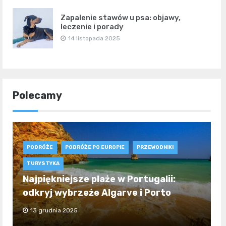
Zapalenie stawów u psa: objawy,
leczenie i porady
14 listopada 2025
Polecamy
PODRÓŻE
PODRÓŻE PO EUROPIE
PRZEWODNIKI
TURYSTYKA
Najpiękniejsze plaże w Portugalii:
odkryj wybrzeże Algarve i Porto
13 grudnia 2025