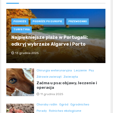
PODRÓŻE
PODRÓŻE PO EUROPIE
PRZEWODNIKI
TURYSTYKA
Najpiękniejsze plaże w Portugalii:
odkryj wybrzeże Algarve i Porto
13 grudnia 2025
Chirurgia weterynaryjna
Leczenie
Psy
Zdrowie zwierząt
Zwierzęta
Zaćma u psa: objawy, leczenie i
operacja
11 grudnia 2025
Choroby roślin
Ogród
Ogrodnictwo
Porady
Rolnictwo ekologiczne