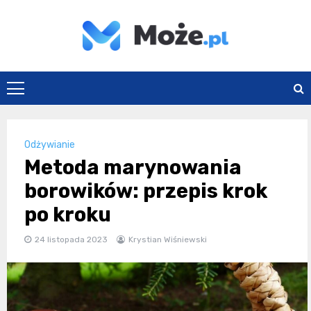
Skip
to
content
Może.pl
Odżywianie
Metoda marynowania
borowików: przepis krok
po kroku
24 listopada 2023
Krystian Wiśniewski