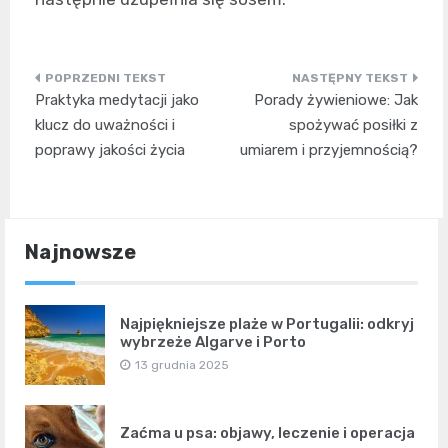
Nawigacja
Praktyka medytacji jako
Porady żywieniowe: Jak
wpisu
klucz do uważności i
spożywać posiłki z
poprawy jakości życia
umiarem i przyjemnością?
Najnowsze
Najpiękniejsze plaże w Portugalii: odkryj
wybrzeże Algarve i Porto
13 grudnia 2025
Zaćma u psa: objawy, leczenie i operacja