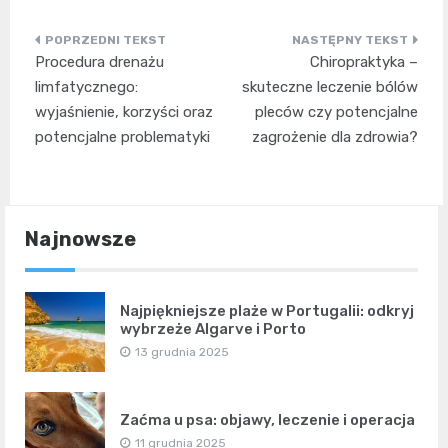
Nawigacja
Procedura drenażu
Chiropraktyka –
wpisu
limfatycznego:
skuteczne leczenie bólów
wyjaśnienie, korzyści oraz
pleców czy potencjalne
potencjalne problematyki
zagrożenie dla zdrowia?
Najnowsze
Najpiękniejsze plaże w Portugalii: odkryj
wybrzeże Algarve i Porto
13 grudnia 2025
Zaćma u psa: objawy, leczenie i operacja
11 grudnia 2025