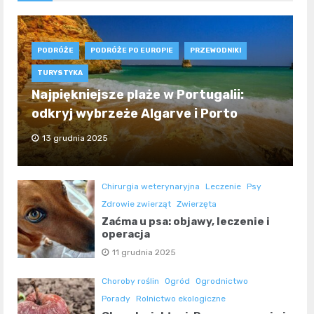
PODRÓŻE
PODRÓŻE PO EUROPIE
PRZEWODNIKI
TURYSTYKA
Najpiękniejsze plaże w Portugalii:
odkryj wybrzeże Algarve i Porto
13 grudnia 2025
Chirurgia weterynaryjna
Leczenie
Psy
Zdrowie zwierząt
Zwierzęta
Zaćma u psa: objawy, leczenie i
operacja
11 grudnia 2025
Choroby roślin
Ogród
Ogrodnictwo
Porady
Rolnictwo ekologiczne