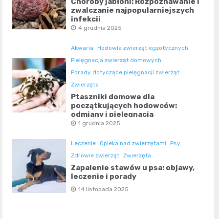
Choroby jabłoni: Rozpoznawanie i
zwalczanie najpopularniejszych
infekcji
4 grudnia 2025
Akwaria
Hodowla zwierząt egzotycznych
Pielęgnacja zwierząt domowych
Porady dotyczące pielęgnacji zwierząt
Zwierzęta
Ptaszniki domowe dla
początkujących hodowców:
odmiany i pielęgnacja
1 grudnia 2025
Leczenie
Opieka nad zwierzętami
Psy
Zdrowie zwierząt
Zwierzęta
Zapalenie stawów u psa: objawy,
leczenie i porady
14 listopada 2025