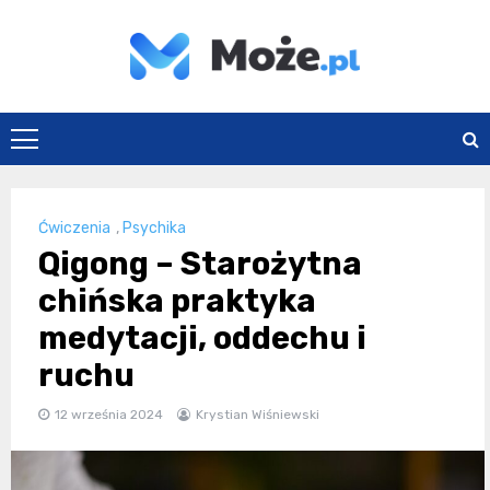
Skip
to
content
Może.pl
Ćwiczenia
,
Psychika
Qigong – Starożytna
chińska praktyka
medytacji, oddechu i
ruchu
12 września 2024
Krystian Wiśniewski