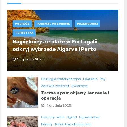
PODRÓŻE
PODRÓŻE PO EUROPIE
PRZEWODNIKI
TURYSTYKA
Najpiękniejsze plaże w Portugalii:
odkryj wybrzeże Algarve i Porto
13 grudnia 2025
Chirurgia weterynaryjna
Leczenie
Psy
Zdrowie zwierząt
Zwierzęta
Zaćma u psa: objawy, leczenie i
operacja
11 grudnia 2025
Choroby roślin
Ogród
Ogrodnictwo
Porady
Rolnictwo ekologiczne