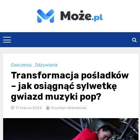
Skip
to
content
Może.pl
Ćwiczenia
,
Odżywianie
Transformacja pośladków
– jak osiągnąć sylwetkę
gwiazd muzyki pop?
17 marca 2024
Krystian Wiśniewski