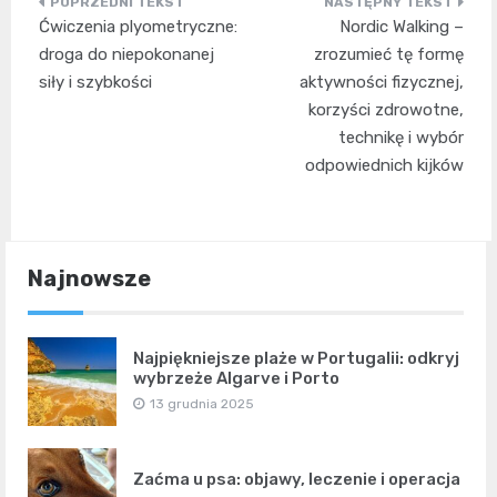
Nawigacja
Ćwiczenia plyometryczne:
Nordic Walking –
wpisu
droga do niepokonanej
zrozumieć tę formę
siły i szybkości
aktywności fizycznej,
korzyści zdrowotne,
technikę i wybór
odpowiednich kijków
Najnowsze
Najpiękniejsze plaże w Portugalii: odkryj
wybrzeże Algarve i Porto
13 grudnia 2025
Zaćma u psa: objawy, leczenie i operacja