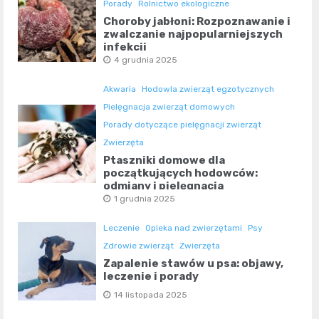
Porady
Rolnictwo ekologiczne
Choroby jabłoni: Rozpoznawanie i
zwalczanie najpopularniejszych
infekcji
4 grudnia 2025
Akwaria
Hodowla zwierząt egzotycznych
Pielęgnacja zwierząt domowych
Porady dotyczące pielęgnacji zwierząt
Zwierzęta
Ptaszniki domowe dla
początkujących hodowców:
odmiany i pielęgnacja
1 grudnia 2025
Leczenie
Opieka nad zwierzętami
Psy
Zdrowie zwierząt
Zwierzęta
Zapalenie stawów u psa: objawy,
leczenie i porady
14 listopada 2025