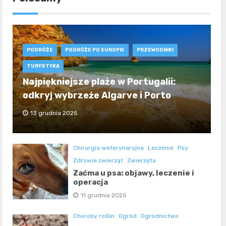
PODRÓŻE
PODRÓŻE PO EUROPIE
PRZEWODNIKI
TURYSTYKA
Najpiękniejsze plaże w Portugalii:
odkryj wybrzeże Algarve i Porto
13 grudnia 2025
Chirurgia weterynaryjna
Leczenie
Psy
Zdrowie zwierząt
Zwierzęta
Zaćma u psa: objawy, leczenie i
operacja
11 grudnia 2025
Choroby roślin
Ogród
Ogrodnictwo