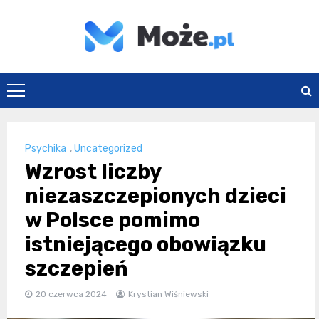
Skip
to
content
Może.pl
Psychika
,
Uncategorized
Wzrost liczby
niezaszczepionych dzieci
w Polsce pomimo
istniejącego obowiązku
szczepień
20 czerwca 2024
Krystian Wiśniewski