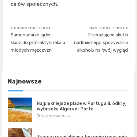
celów społecznych.
Nawigacja
Samobadanie jąder –
Przerażające skutki
wpisu
klucz do profilaktyki raka u
nadmiernego spożywania
młodych mężczyzn
alkoholu na twój wygląd
Najnowsze
Najpiękniejsze plaże w Portugalii: odkryj
wybrzeże Algarve i Porto
13 grudnia 2025
Zaćma u psa: objawy, leczenie i operacja