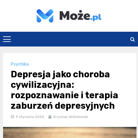
Skip
to
content
Może.pl
Psychika
Depresja jako choroba
cywilizacyjna:
rozpoznawanie i terapia
zaburzeń depresyjnych
3 stycznia 2024
Krystian Wiśniewski