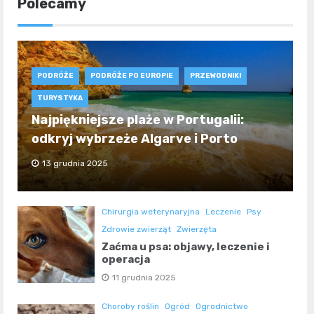
Polecamy
PODRÓŻE
PODRÓŻE PO EUROPIE
PRZEWODNIKI
TURYSTYKA
Najpiękniejsze plaże w Portugalii:
odkryj wybrzeże Algarve i Porto
13 grudnia 2025
Chirurgia weterynaryjna
Leczenie
Psy
Zdrowie zwierząt
Zwierzęta
Zaćma u psa: objawy, leczenie i
operacja
11 grudnia 2025
Choroby roślin
Ogród
Ogrodnictwo