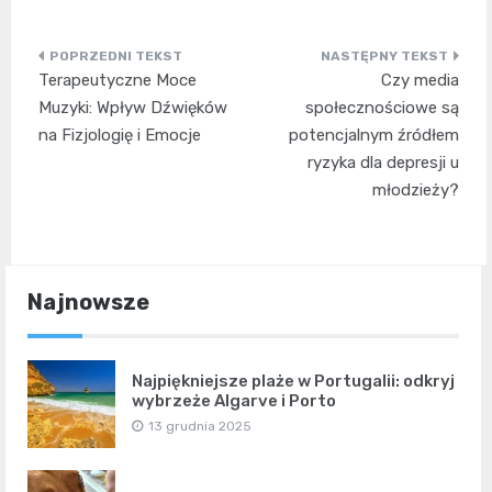
Nawigacja
Terapeutyczne Moce
Czy media
wpisu
Muzyki: Wpływ Dźwięków
społecznościowe są
na Fizjologię i Emocje
potencjalnym źródłem
ryzyka dla depresji u
młodzieży?
Najnowsze
Najpiękniejsze plaże w Portugalii: odkryj
wybrzeże Algarve i Porto
13 grudnia 2025