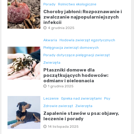
Porady
Rolnictwo ekologiczne
Choroby jabłoni: Rozpoznawanie i
zwalczanie najpopularniejszych
infekcji
4 grudnia 2025
Akwaria
Hodowla zwierząt egzotycznych
Pielęgnacja zwierząt domowych
Porady dotyczące pielęgnacji zwierząt
Zwierzęta
Ptaszniki domowe dla
początkujących hodowców:
odmiany i pielęgnacja
1 grudnia 2025
Leczenie
Opieka nad zwierzętami
Psy
Zdrowie zwierząt
Zwierzęta
Zapalenie stawów u psa: objawy,
leczenie i porady
14 listopada 2025