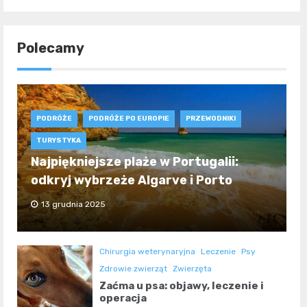
Polecamy
PODRÓŻE
PODRÓŻE PO EUROPIE
PRZEWODNIKI
TURYSTYKA
Najpiękniejsze plaże w Portugalii:
odkryj wybrzeże Algarve i Porto
13 grudnia 2025
Chirurgia weterynaryjna
Leczenie
Psy
Zdrowie zwierząt
Zwierzęta
Zaćma u psa: objawy, leczenie i
operacja