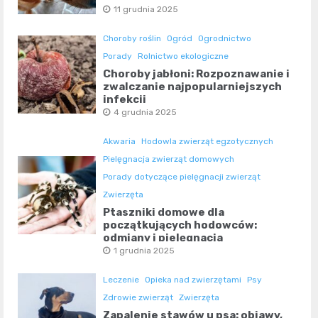
11 grudnia 2025
Choroby roślin
Ogród
Ogrodnictwo
Porady
Rolnictwo ekologiczne
Choroby jabłoni: Rozpoznawanie i
zwalczanie najpopularniejszych
infekcji
4 grudnia 2025
Akwaria
Hodowla zwierząt egzotycznych
Pielęgnacja zwierząt domowych
Porady dotyczące pielęgnacji zwierząt
Zwierzęta
Ptaszniki domowe dla
początkujących hodowców:
odmiany i pielęgnacja
1 grudnia 2025
Leczenie
Opieka nad zwierzętami
Psy
Zdrowie zwierząt
Zwierzęta
Zapalenie stawów u psa: objawy,