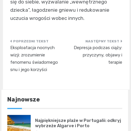
się do siebie, wyzwalanie „wewnętrznego
dziecka”, łagodzenie gniewu i redukowanie
uczucia wrogości wobec innych.
Nawigacja
Eksploatacja nocnych
Depresja podczas ciąży:
wpisu
wizji: zrozumienie
przyczyny, objawy i
fenomenu świadomego
terapie
snu i jego korzyści
Najnowsze
Najpiękniejsze plaże w Portugalii: odkryj
wybrzeże Algarve i Porto