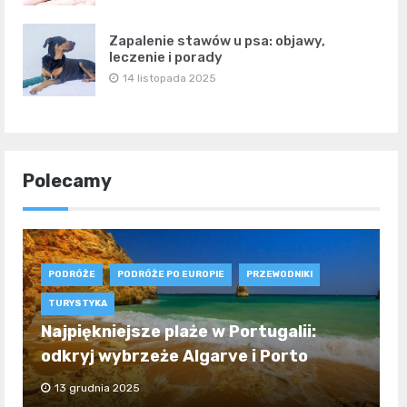
Zapalenie stawów u psa: objawy,
leczenie i porady
14 listopada 2025
Polecamy
PODRÓŻE
PODRÓŻE PO EUROPIE
PRZEWODNIKI
TURYSTYKA
Najpiękniejsze plaże w Portugalii:
odkryj wybrzeże Algarve i Porto
13 grudnia 2025