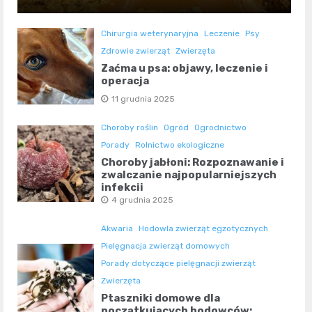
Chirurgia weterynaryjna
Leczenie
Psy
Zdrowie zwierząt
Zwierzęta
Zaćma u psa: objawy, leczenie i
operacja
11 grudnia 2025
Choroby roślin
Ogród
Ogrodnictwo
Porady
Rolnictwo ekologiczne
Choroby jabłoni: Rozpoznawanie i
zwalczanie najpopularniejszych
infekcji
4 grudnia 2025
Akwaria
Hodowla zwierząt egzotycznych
Pielęgnacja zwierząt domowych
Porady dotyczące pielęgnacji zwierząt
Zwierzęta
Ptaszniki domowe dla
początkujących hodowców: