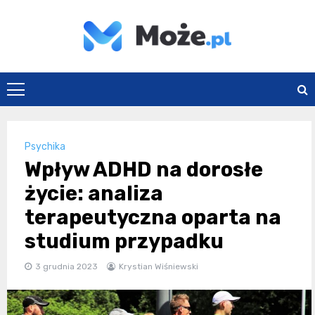
Skip
to
content
Może.pl
Psychika
Wpływ ADHD na dorosłe
życie: analiza
terapeutyczna oparta na
studium przypadku
3 grudnia 2023
Krystian Wiśniewski