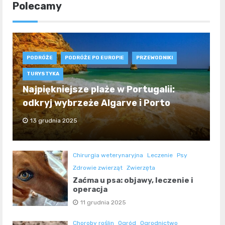
Polecamy
PODRÓŻE
PODRÓŻE PO EUROPIE
PRZEWODNIKI
TURYSTYKA
Najpiękniejsze plaże w Portugalii:
odkryj wybrzeże Algarve i Porto
13 grudnia 2025
Chirurgia weterynaryjna
Leczenie
Psy
Zdrowie zwierząt
Zwierzęta
Zaćma u psa: objawy, leczenie i
operacja
11 grudnia 2025
Choroby roślin
Ogród
Ogrodnictwo