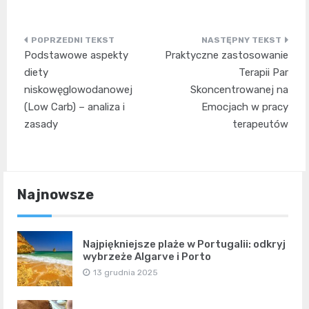
Nawigacja
Podstawowe aspekty
Praktyczne zastosowanie
wpisu
diety
Terapii Par
niskowęglowodanowej
Skoncentrowanej na
(Low Carb) – analiza i
Emocjach w pracy
zasady
terapeutów
Najnowsze
Najpiękniejsze plaże w Portugalii: odkryj
wybrzeże Algarve i Porto
13 grudnia 2025